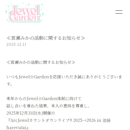
HOME
NEWS
≪宮瀬みかの活動に関するお知らせ≫
CALENDAR
PROFILE
2025.12.11
BLOG
VIDEO
≪宮瀬みかの活動に関するお知らせ≫
DISCOGRAPHY
CONTACT
いつもJewel☆Gardenを応援いただき誠にありがとうございま
す。
来年からのJewel☆Garden体制に向けて
話し合いを重ねた結果、本人の意向を尊重し、
2025年12月31日(水)開催の
『ArcJewelカウントダウンライブ!! 2025→2026 in 池袋
harevutai』