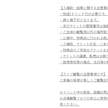
【入場時・座席に関する注意事
・別途1ドリンク代が必要です。
・再入場不可となります。
・先行チケットの整理番号は抽
・ご自身の観覧用以外の場所取
・公演中、特典会に行かれる際
・入場時、チケット氏名・ご本
・特典会のご参加もチケットを
・チケットの譲渡、転売はお断
・前売券完売の場合、当日券の
【ライブ観覧の注意事項です】
ご来場の皆様が楽しくご観覧出
※イベント中の録音、録画は禁
※会場観覧フロアの床上に荷物
用ください。