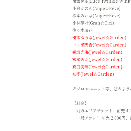
南雲芽依(Luce Twinkle Wink
小泉かのん(Ange☆Reve)
松本みいな(Ange☆Reve)
小林夢叶(Gran☆Ciel)
佐々木璃花
優木ゆうな(Jewel☆Garden)
一ノ瀬天音(Jewel☆Garden)
香坂光海(Jewel☆Garden)
宮瀬みか(Jewel☆Garden)
真田美璃(Jewel☆Garden)
初季(Jewel☆Garden)
※ソロorユニット等、どのよう
【料金】
前方エリアチケット 前売 4,00
一般チケット 前売 2,000円、当