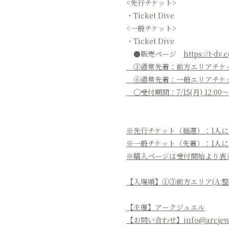
<先行チケット>
・Ticket Dive
<一般チケット>
・Ticket Dive
●販売ページ
https://t-dv
③通常先着：前方エリアチケット
④通常先着：一般エリアチケット(
〇受付期間：7/15(月) 12:00～
※先行チケット（抽選）：1人に
※一般チケット（先着）：1人に
※購入ページは受付開始より表
【入場順】①③前方エリア(A:整
【主催】アークジュエル
【お問い合わせ】info@arcjew