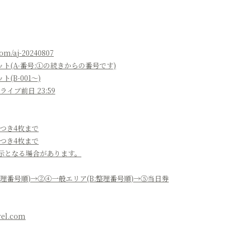
.com/aj-20240807
(A-番号:①の続きからの番号です)
B-001～)
ライブ前日 23:59
つき4枚まで
つき4枚まで
示となる場合があります。
理番号順)→②④一般エリア(B:整理番号順)→⑤当日券
el.com